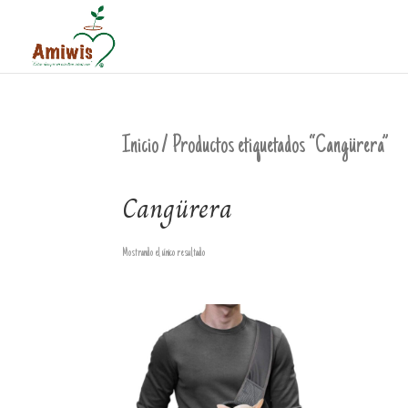
Inicio
/ Productos etiquetados “Cangürera”
Cangürera
Mostrando el único resultado