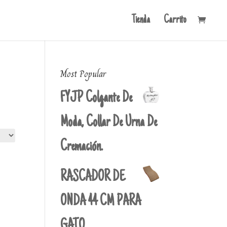
Tienda
Carrito
Most Popular
FYJP Colgante De
Moda, Collar De Urna De
Cremación.
RASCADOR DE
ONDA 44 CM PARA
GATO.