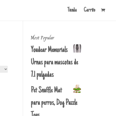
Tienda
Carrito
Most Popular
Youdear Memorials
Urnas para mascotas de
7.1 pulgadas
Pet Snuffle Mat
para perros, Dog Puzzle
Toys.