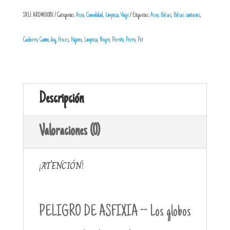
SKU:
ARDM01081
Categorías:
Aseo
,
Comodidad
,
Limpieza
,
Viaje
Etiquetas:
Aseo
,
Bolsas
,
Bolsas sanitarias
,
Cachorro
,
Canino
,
dog
,
Heces
,
Higiene
,
Limpieza
,
Negro
,
Perrito
,
Perro
,
Pet
Descripción
Valoraciones (0)
¡ATENCIÓN!
PELIGRO DE ASFIXIA -- Los globos