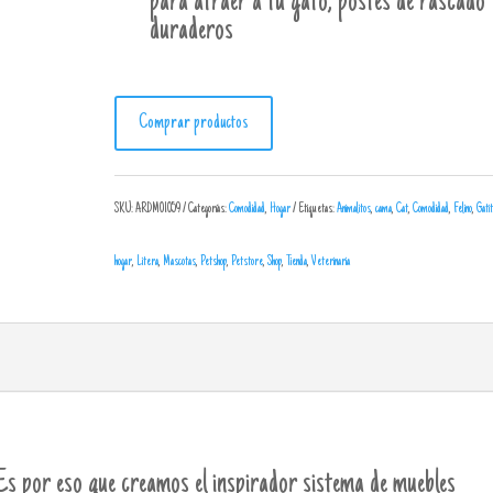
para atraer a tu gato, postes de rascado
duraderos
Comprar productos
SKU:
ARDM01059
Categorías:
Comodidad
,
Hogar
Etiquetas:
Animalitos
,
cama
,
Cat
,
Comodidad
,
Felino
,
Gatit
hogar
,
Litera
,
Mascotas
,
Petshop
,
Petstore
,
Shop
,
Tienda
,
Veterinaria
Es por eso que creamos el inspirador sistema de muebles