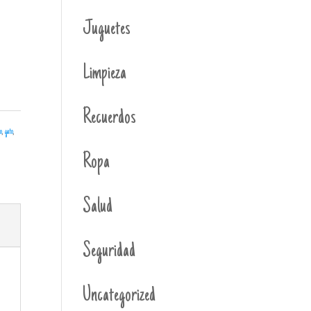
Juguetes
Limpieza
Recuerdos
o
,
gato
,
Ropa
Salud
Seguridad
Uncategorized