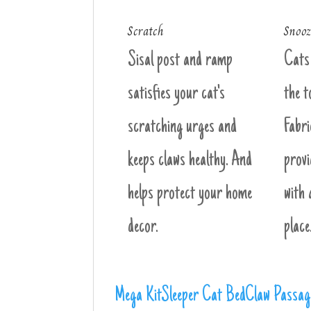
Scratch
Snooz
Sisal post and ramp
Cats 
satisfies your cat's
the t
scratching urges and
Fabri
keeps claws healthy. And
provi
helps protect your home
with 
decor.
place
Mega Kit
Sleeper Cat Bed
Claw Passag