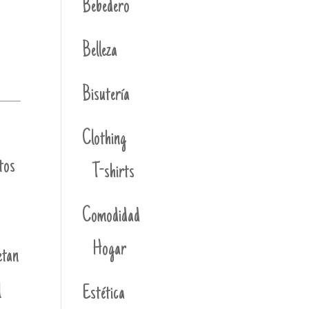
Bebedero
Belleza
Bisutería
Clothing
tos
T-shirts
Comodidad
Hogar
etan
l
Estética