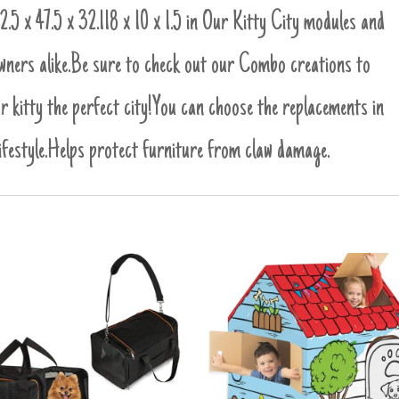
2.5 x 47.5 x 32.1
18 x 10 x 1.5 in
Our Kitty City modules and
ners alike.
Be sure to check out our Combo creations to
r kitty the perfect city!
You can choose the replacements in
festyle.
Helps protect furniture from claw damage.