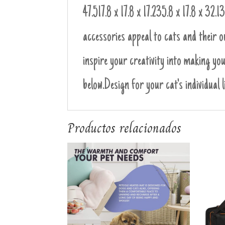
47.5
17.8 x 17.8 x 17.2
35.8 x 17.8 x 32.1
3
accessories appeal to cats and their ow
inspire your creativity into making you
below.
Design for your cat's individual li
Productos relacionados