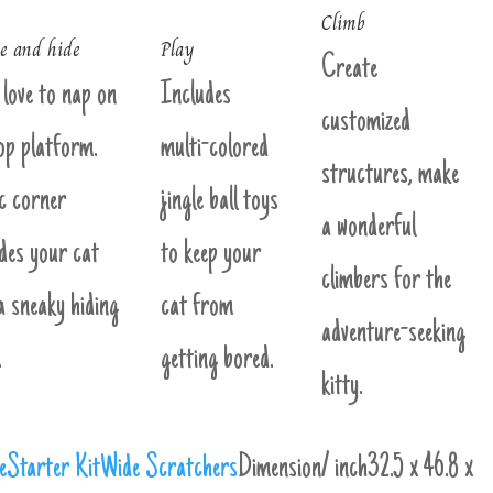
Climb
e and hide
Play
Create
love to nap on
Includes
customized
op platform.
multi-colored
structures, make
c corner
jingle ball toys
a wonderful
des your cat
to keep your
climbers for the
a sneaky hiding
cat from
adventure-seeking
.
getting bored.
kitty.
e
Starter Kit
Wide Scratchers
Dimension/ inch
32.5 x 46.8 x