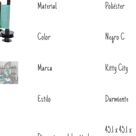
Material
Poliéster
Color
Negro C
Marca
Kitty City
Estilo
Durmiente
45.1 x 45.1 x