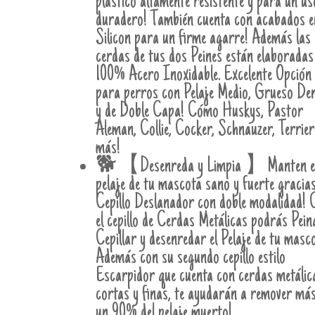
plástico altamente resistente y para un us
duradero! También cuenta con acabados e
Silicon para un firme agarre! Además las
cerdas de tus dos Peines están elaboradas
100% Acero Inoxidable. Excelente Opción
para perros con Pelaje Medio, Grueso De
y de Doble Capa! Cómo Huskys, Pastor
Aleman, Collie, Cocker, Schnauzer, Terrier
más!
🐕【Desenreda y Limpia 】Manten e
pelaje de tu mascota sano y fuerte gracias
Cepillo Deslanador con doble modalidad! 
el cepillo de Cerdas Metálicas podrás Pein
Cepillar y desenredar el Pelaje de tu masc
Además con su segundo cepillo estilo
Escarpidor que cuenta con cerdas metálic
cortas y finas, te ayudarán a remover má
un 90% del pelaje muerto!