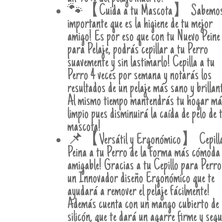
🐾【Cuida a tu Mascota】 Sabemos
importante que es la higiene de tu mejor
amigo! Es por eso que con tu Nuevo Peine
para Pelaje, podrás cepillar a tu Perro
suavemente y sin lastimarlo! Cepilla a tu
Perro 4 veces por semana y notarás los
resultados de un pelaje más sano y brillan
Al mismo tiempo mantendrás tu hogar má
limpio pues disminuirá la caída de pelo de 
mascota!
📌【Versátil y Ergonómico】 Cepilla
Peina a tu Perro de la forma más cómoda
amigable! Gracias a tu Cepillo para Perro
un Innovador diseño Ergonómico que te
ayudará a remover el pelaje fácilmente!
Además cuenta con un mango cubierto de
silicón, que te dará un agarre firme y seg