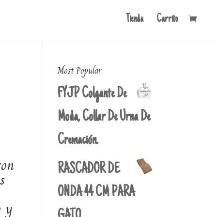
Tienda
Carrito
Most Popular
FYJP Colgante De
Moda, Collar De Urna De
Cremación.
con
RASCADOR DE
s
ONDA 44 CM PARA
o y
GATO.