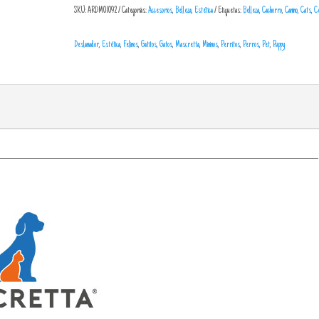
SKU:
ARDM01092
Categorías:
Accesorios
,
Belleza
,
Estética
Etiquetas:
Belleza
,
Cachorro
,
Canino
,
Cats
,
Ce
Deslanador
,
Estética
,
Felinos
,
Gatitos
,
Gatos
,
Mascretta
,
Mininos
,
Perritos
,
Perros
,
Pet
,
Puppy