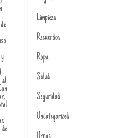
o
n
Limpieza
 de
Recuerdos
nso
 y
Ropa
l
Salud
 al
Con
Seguridad
ar,
ota!
Uncategorized
as
s de
Urnas