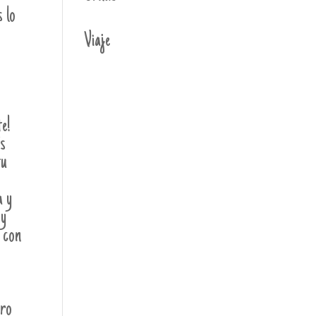
 lo
Viaje
te!
s
tu
 y
 y
 con
uro