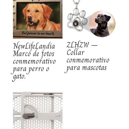
ZLHZW –
NewLifeLandia
Collar
Marco de fotos
conmemorativo
conmemorativo
para mascotas
para perro o
gato.