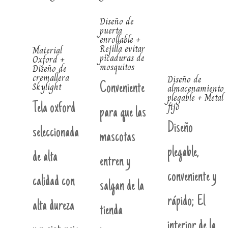
Diseño de
puerta
enrollable +
Rejilla evitar
Material
picaduras de
Oxford +
mosquitos
Diseño de
cremallera
Diseño de
Skylight
Conveniente
almacenamiento
plegable + Metal
fijo
Tela oxford
para que las
Diseño
seleccionada
mascotas
plegable,
de alta
entren y
conveniente y
calidad con
salgan de la
rápido; El
alta dureza
tienda
interior de la