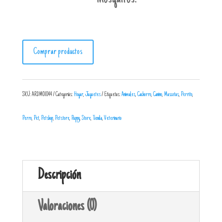
Comprar productos
SKU:
ARDM01044
Categorías:
Hogar
,
Juguetes
Etiquetas:
Animales
,
Cachorro
,
Canino
,
Mascotas
,
Perrito
,
Perro
,
Pet
,
Petshop
,
Petstore
,
Puppy
,
Store
,
Tienda
,
Veterinario
Descripción
Valoraciones (0)