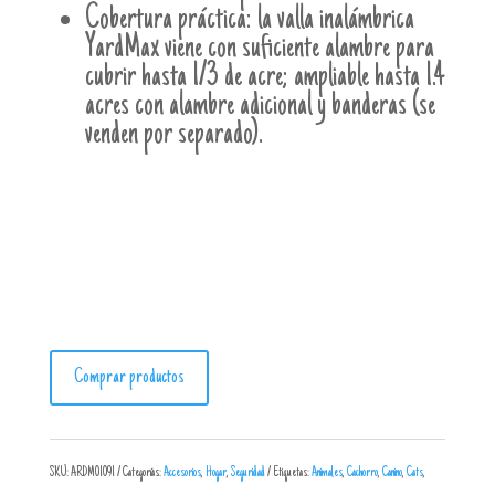
Cobertura práctica: la valla inalámbrica
YardMax viene con suficiente alambre para
cubrir hasta 1/3 de acre; ampliable hasta 1.4
acres con alambre adicional y banderas (se
venden por separado).
Comprar productos
SKU:
ARDM01091
Categorías:
Accesorios
,
Hogar
,
Seguridad
Etiquetas:
Animales
,
Cachorro
,
Canino
,
Cats
,