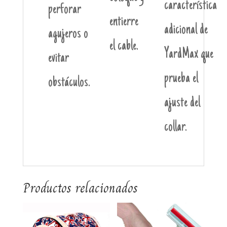
característica
perforar
entierre
adicional de
agujeros o
el cable.
YardMax que
evitar
prueba el
obstáculos.
ajuste del
collar.
Productos relacionados