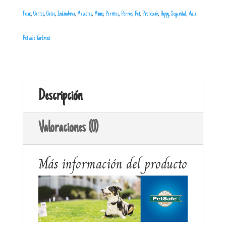
Felino
,
Gatitos
,
Gatos
,
Inalámbrica
,
Mascotas
,
Minino
,
Perritos
,
Perros
,
Pet
,
Protección
,
Puppy
,
Seguridad
,
Valla
Petsafe Yardmax
Descripción
Valoraciones (0)
Más información del producto