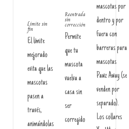
mascotas por
Reentrada
sin
dentro y por
Límite sin
corrección
fin
fuera con
Permite
El límite
barreras para
que tu
mejorado
mascotas
mascota
evita que las
Pawz Away (se
vuelva a
mascotas
venden por
casa sin
pasen a
separado).
ser
través,
Los collares
corregido
animándolas