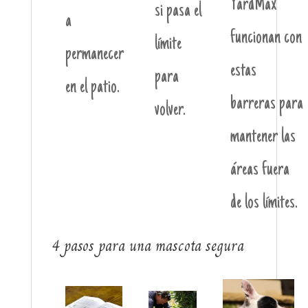
YardMax
si pasa el
a
funcionan con
límite
permanecer
estas
para
en el patio.
barreras para
volver.
mantener las
áreas fuera
de los límites.
4 pasos para una mascota segura