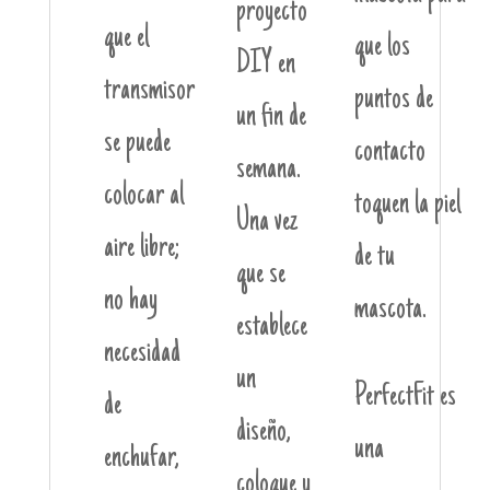
proyecto
que el
que los
DIY en
transmisor
puntos de
un fin de
se puede
contacto
semana.
colocar al
toquen la piel
Una vez
aire libre;
de tu
que se
no hay
mascota.
establece
necesidad
un
PerfectFit es
de
diseño,
una
enchufar,
coloque y