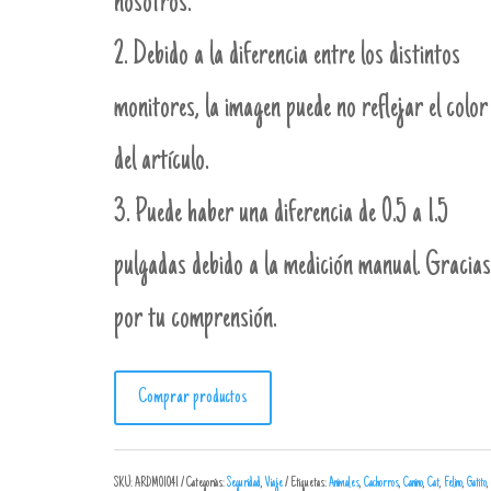
nosotros.
2. Debido a la diferencia entre los distintos
monitores, la imagen puede no reflejar el color
del artículo.
3. Puede haber una diferencia de 0.5 a 1.5
pulgadas debido a la medición manual. Gracias
por tu comprensión.
Comprar productos
SKU:
ARDM01041
Categorías:
Seguridad
,
Viaje
Etiquetas:
Animales
,
Cachorros
,
Canino
,
Cat
,
Felino
,
Gatito
,