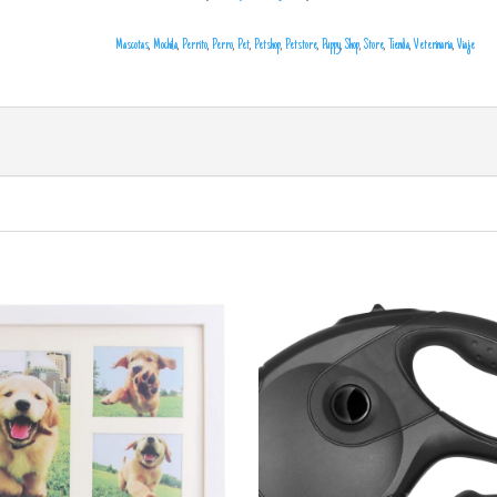
Mascotas
,
Mochila
,
Perrito
,
Perro
,
Pet
,
Petshop
,
Petstore
,
Puppy
,
Shop
,
Store
,
Tienda
,
Veterinaria
,
Viaje