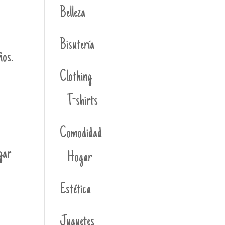
Belleza
Bisutería
ños.
Clothing
T-shirts
Comodidad
ugar
Hogar
Estética
Juguetes