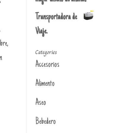
s
Transportadora de
,
Viaje.
ibre,
Categories
n
Accesorios
Alimento
Aseo
Bebedero