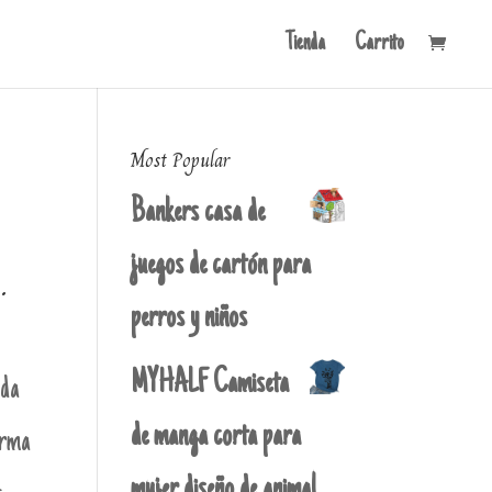
Tienda
Carrito
Most Popular
Bankers casa de
juegos de cartón para
.
perros y niños
MYHALF Camiseta
uda
de manga corta para
orma
mujer diseño de animal.