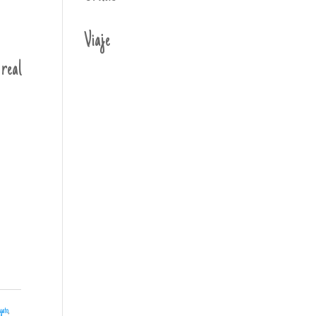
Viaje
 real
gato
,