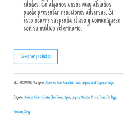
edades. En algunos casos muy aislados
puede presentar reacciones adversas. Si
esto ocurre suspenda el uso y comuníquese
con su médico veterinario.
Comprar productos
SKU:
ARDM01098
Categorías:
Accesorios
,
Aseo
,
Comodidad
,
Hogar
,
Limpieza
,
Salud
,
Seguridad
,
Viaje
Etiquetas:
Animales
,
Cachorro
,
Canino
,
Clean Pawer
,
Higiene
,
Limpieza
,
Mascotas
,
Perrito
,
Perro
,
Pet
,
Puppy
,
Sanitizante
,
Spray