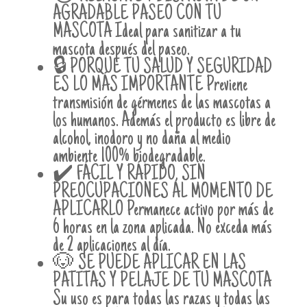
AGRADABLE PASEO CON TU
MASCOTA Ideal para sanitizar a tu
mascota después del paseo.
🔒 PORQUE TU SALUD Y SEGURIDAD
ES LO MÁS IMPORTANTE Previene
transmisión de gérmenes de las mascotas a
los humanos. Además el producto es libre de
alcohol, inodoro y no daña al medio
ambiente 100% biodegradable.
✔️ FÁCIL Y RÁPIDO, SIN
PREOCUPACIONES AL MOMENTO DE
APLICARLO Permanece activo por más de
6 horas en la zona aplicada. No exceda más
de 2 aplicaciones al día.
🐶 SE PUEDE APLICAR EN LAS
PATITAS Y PELAJE DE TU MASCOTA
Su uso es para todas las razas y todas las