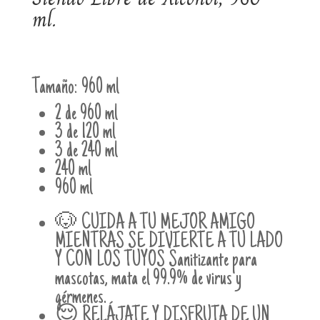
ml.
Tamaño:
960 ml
2 de 960 ml
3 de 120 ml
3 de 240 ml
240 ml
960 ml
🐶 CUIDA A TU MEJOR AMIGO
MIENTRAS SE DIVIERTE A TU LADO
Y CON LOS TUYOS Sanitizante para
mascotas, mata el 99.9% de virus y
gérmenes.
😌 RELÁJATE Y DISFRUTA DE UN