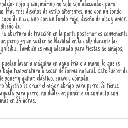
 modelos rojo y azul marino no solo son adecuados para
o. Hay tres diseños de estilo diferentes, uno con un fondo
 copo de nieve, uno con un fondo rojo, diseño de alce y amor,
 diseño de.
a abertura de tracción en la parte posterior es conveniente
a un perro en un suéter de Navidad en la calle durante las
uy visible. También es muy adecuado para fiestas de amigos,
e pueden lavar a máquina en agua fría o a mano, lo que es
a baja temperatura o secar de forma natural. Este suéter de
e poner y quitar, elástico, suave y cómodo.
 objetivo es crear el mejor abrigo para perro. Si tienes
chaqueta para perro, no dudes en ponerte en contacto con
emas en 24 horas.