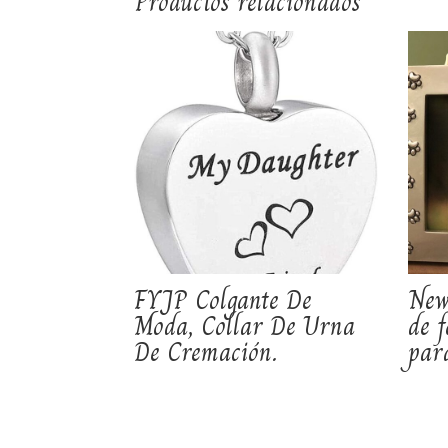
Productos relacionados
FYJP Colgante De
New
Moda, Collar De Urna
de 
De Cremación.
para