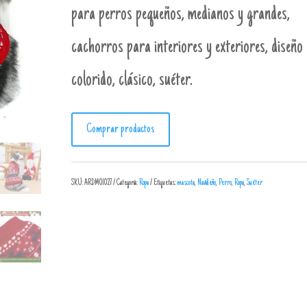
para perros pequeños, medianos y grandes,
cachorros para interiores y exteriores, diseño
colorido, clásico, suéter.
Comprar productos
SKU:
ARDM01027
Categoría:
Ropa
Etiquetas:
mascota
,
Navideño
,
Perro
,
Ropa
,
Suéter