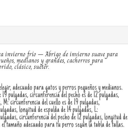
 invierno frío – Abrigo de invierno suave para
queños, medianos y grandes, cachorros para
rido, clásico, suéter.
egir, adecuado para gatos y perros pequeños y medianos.
e 19 pulgadas, circunferencia del pecho es de 12 pulgadas,
, M: circunferencia del cuello es de 19 pulgadas,
pulgadas, longitud de espalda de 14 pulgadas, L:
 pulgadas, circunferencia del pecho de 12 pulgadas, longitud de
 el tamaño adecuado para tu perro según la tabla de tallas.