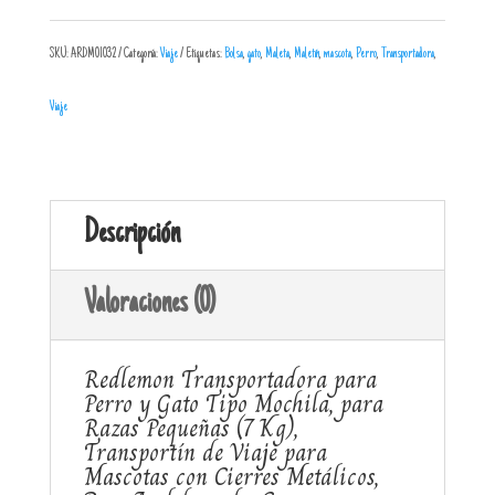
SKU:
ARDM01032
Categoría:
Viaje
Etiquetas:
Bolsa
,
gato
,
Maleta
,
Maletín
,
mascota
,
Perro
,
Transportadora
,
Viaje
Descripción
Valoraciones (0)
Redlemon Transportadora para
Perro y Gato Tipo Mochila, para
Razas Pequeñas (7 Kg),
Transportín de Viaje para
Mascotas con Cierres Metálicos,