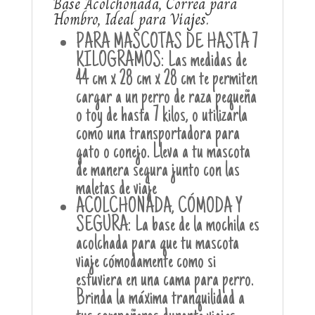
Base Acolchonada, Correa para
Hombro, Ideal para Viajes.
PARA MASCOTAS DE HASTA 7
KILOGRAMOS: Las medidas de
44 cm x 28 cm x 28 cm te permiten
cargar a un perro de raza pequeña
o toy de hasta 7 kilos, o utilizarla
como una transportadora para
gato o conejo. Lleva a tu mascota
de manera segura junto con las
maletas de viaje
ACOLCHONADA, CÓMODA Y
SEGURA: La base de la mochila es
acolchada para que tu mascota
viaje cómodamente como si
estuviera en una cama para perro.
Brinda la máxima tranquilidad a