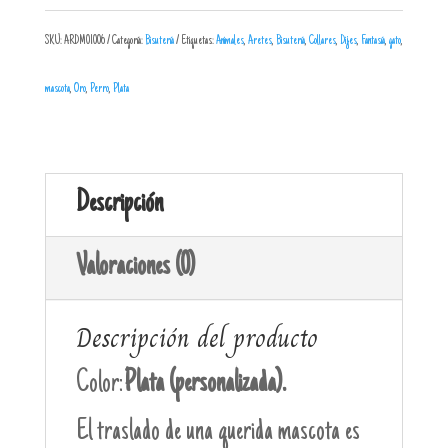
SKU:
ARDM01006
Categoría:
Bisutería
Etiquetas:
Animales
,
Aretes
,
Bisutería
,
Collares
,
Dijes
,
Fantasía
,
gato
,
mascota
,
Oro
,
Perro
,
Plata
Descripción
Valoraciones (0)
Descripción del producto
Color:
Plata (personalizada).
El traslado de una querida mascota es