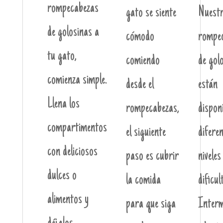
rompecabezas
gato se siente
Nuest
de golosinas a
cómodo
rompe
tu gato,
comiendo
de gol
comienza simple.
desde el
están
Llena los
rompecabezas,
dispon
compartimentos
el siguiente
difere
con deliciosos
paso es cubrir
niveles
dulces o
la comida
dificul
alimentos y
para que siga
Interm