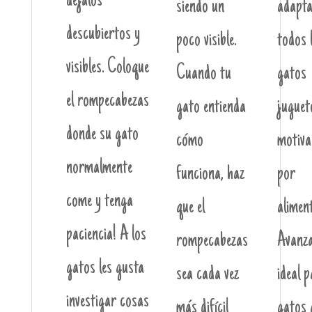
déjalos
siendo un
adapta
descubiertos y
poco visible.
todos 
visibles. Coloque
Cuando tu
gatos
el rompecabezas
gato entienda
juguet
donde su gato
cómo
motiva
normalmente
funciona, haz
por
come y tenga
que el
alimen
paciencia! A los
rompecabezas
Avanza
gatos les gusta
sea cada vez
ideal 
investigar cosas
más difícil
gatos 