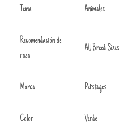
Tema
Animales
Recomendación de
All Breed Sizes
raza
Marca
Petstages
Color
Verde