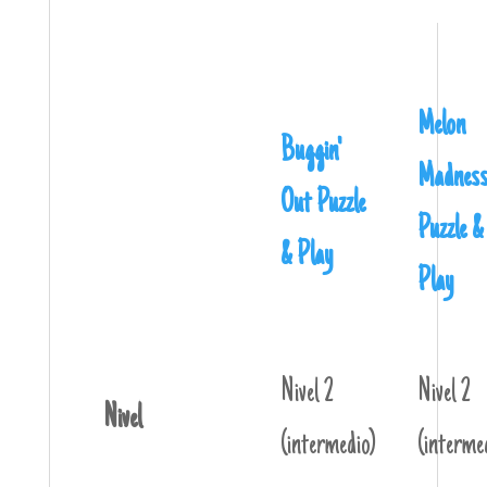
Melon
Buggin'
Madnes
Out Puzzle
Puzzle &
& Play
Play
Nivel 2
Nivel 2
Nivel
(intermedio)
(interme