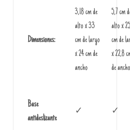
3,18 cm de
5,7 cm d
alto x 33
alto x 25
Dimensiones:
cm de largo
cm de la
x 24 cm de
x 22,8 c
ancho
de anch
Base
✓
✓
antideslizante