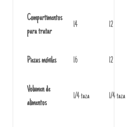
Compartimentos
14
12
para tratar
Piezas móviles
16
12
Volumen de
1/4 taza
1/4 taza
alimentos