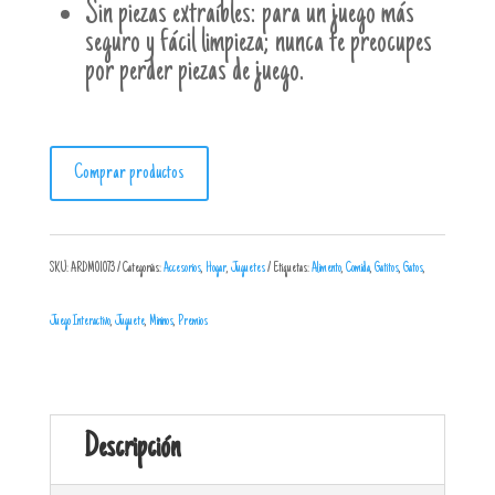
Sin piezas extraíbles: para un juego más
seguro y fácil limpieza; nunca te preocupes
por perder piezas de juego.
Comprar productos
SKU:
ARDM01073
Categorías:
Accesorios
,
Hogar
,
Juguetes
Etiquetas:
Alimento
,
Comida
,
Gatitos
,
Gatos
,
Juego Interactivo
,
Juguete
,
Mininos
,
Premios
Descripción