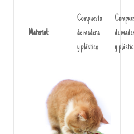
Compuesto
Compue
Material:
de madera
de made
y plástico
y plástic