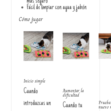
más seguro
Fácil de limpiar con agua y jabón
Cómo jugar
Inicio simple
Aumentar la
Cuando
dificultad
Prueba
introduzcas un
Cuando tu
nuevo n